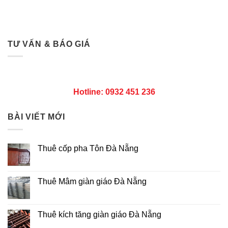
TƯ VẤN & BÁO GIÁ
Hotline: 0932 451 236
BÀI VIẾT MỚI
Thuê cốp pha Tôn Đà Nẵng
Không
có
bình
luận
Thuê Mâm giàn giáo Đà Nẵng
ở
Thuê
Không
cốp
có
pha
bình
Tôn
luận
Thuê kích tăng giàn giáo Đà Nẵng
Đà
ở
Nẵng
Thuê
Không