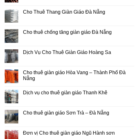
Mâm
có
giàn
bình
giáo
luận
Cho Thuê Thang Giàn Giáo Đà Nẵng
Đà
ở
Nẵng
Thuê
Không
kích
có
tăng
bình
giàn
luận
Cho thuê chống tăng giàn giáo Đà Nẵng
giáo
ở
Đà
Cho
Không
Nẵng
Thuê
có
Thang
bình
Giàn
luận
Dịch Vụ Cho Thuê Giàn Giáo Hoàng Sa
Giáo
ở
Đà
Cho
Không
Nẵng
thuê
có
chống
bình
tăng
luận
Cho thuê giàn giáo Hòa Vang – Thành Phố Đà
giàn
ở
Nẵng
giáo
Dịch
Đà
Vụ
Không
Nẵng
Cho
có
Thuê
Dịch vụ cho thuê giàn giáo Thanh Khê
bình
Giàn
luận
Giáo
Không
ở
Hoàng
có
Cho
Sa
bình
thuê
luận
Cho thuê giàn giáo Sơn Trà – Đà Nẵng
giàn
ở
giáo
Dịch
Không
Hòa
vụ
có
Vang
cho
bình
–
thuê
luận
Đơn vị Cho thuê giàn giáo Ngũ Hành sơn
Thành
giàn
ở
Phố
giáo
Cho