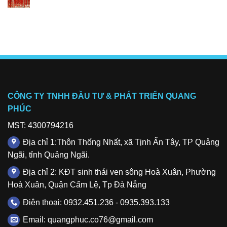
Không
Đà
Thanh
thuê
có
Nẵng
Khê
giàn
bình
giáo
luận
Sơn
ở
Trà
Đơn
–
vị
Đà
Cho
Nẵng
thuê
giàn
giáo
Ngũ
Hành
sơn
CÔNG TY TNHH ĐẦU TƯ & PHÁT TRIỂN QUANG
PHÚC
MST: 4300794216
Địa chỉ 1:Thôn Thống Nhất, xã Tịnh Ấn Tây, TP Quảng
Ngãi, tỉnh Quảng Ngãi.
Địa chỉ 2: KĐT sinh thái ven sông Hoà Xuân, Phường
Hoà Xuân, Quận Cẩm Lệ, Tp Đà Nẵng
Điện thoại: 0932.451.236 - 0935.393.133
Email: quangphuc.co76@gmail.com