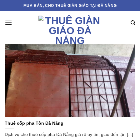
Bỏ
MUA BÁN, CHO THUÊ GIÀN GIÁO TẠI ĐÀ NẴNG
qua
nội
dung
Thuê cốp pha Tôn Đà Nẵng
Dịch vụ cho thuê cốp pha Đà Nẵng giá rẽ uy tín, giao đến tận [...]