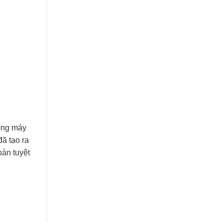
hống máy
ã tạo ra
oàn tuyệt