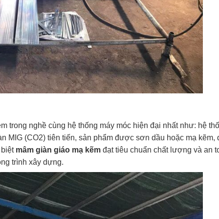
!
ệm trong nghề cùng hệ thống máy móc hiện đại nhất như: hệ t
àn MIG (CO2) tiên tiến, sản phẩm được sơn dầu hoặc mạ kẽm, đ
 biệt
mâm giàn giáo mạ kẽm
đạt tiêu chuẩn chất lượng và an t
ông trình xây dựng.