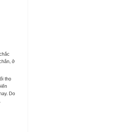
chắc
chắn, ở
ổi thọ
biến
nay. Do
.