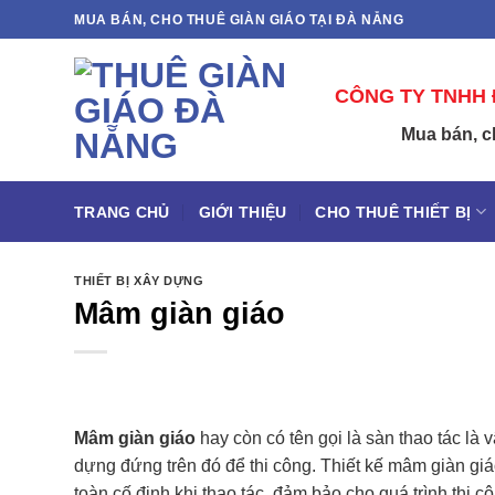
Bỏ
MUA BÁN, CHO THUÊ GIÀN GIÁO TẠI ĐÀ NẴNG
qua
nội
CÔNG TY TNHH 
dung
M
u
a
b
á
n
,
c
TRANG CHỦ
GIỚI THIỆU
CHO THUÊ THIẾT BỊ
THIẾT BỊ XÂY DỰNG
Mâm giàn giáo
Mâm giàn giáo
hay còn có tên gọi là sàn thao tác là
dựng đứng trên đó để thi công. Thiết kế mâm giàn gi
toàn cố định khi thao tác, đảm bảo cho quá trình thi cô