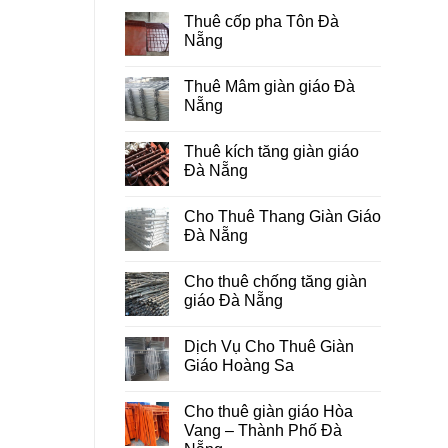
Thuê cốp pha Tôn Đà
Nẵng
Không
có
Thuê Mâm giàn giáo Đà
bình
luận
Nẵng
ở
Thuê
Không
cốp
có
Thuê kích tăng giàn giáo
pha
bình
Tôn
luận
Đà Nẵng
Đà
ở
Nẵng
Thuê
Không
Mâm
có
Cho Thuê Thang Giàn Giáo
giàn
bình
giáo
luận
Đà Nẵng
Đà
ở
Nẵng
Thuê
Không
kích
có
Cho thuê chống tăng giàn
tăng
bình
giàn
luận
giáo Đà Nẵng
giáo
ở
Đà
Cho
Không
Nẵng
Thuê
có
Dịch Vụ Cho Thuê Giàn
Thang
bình
Giàn
luận
Giáo Hoàng Sa
Giáo
ở
Đà
Cho
Không
Nẵng
thuê
có
Cho thuê giàn giáo Hòa
chống
bình
tăng
luận
Vang – Thành Phố Đà
giàn
ở