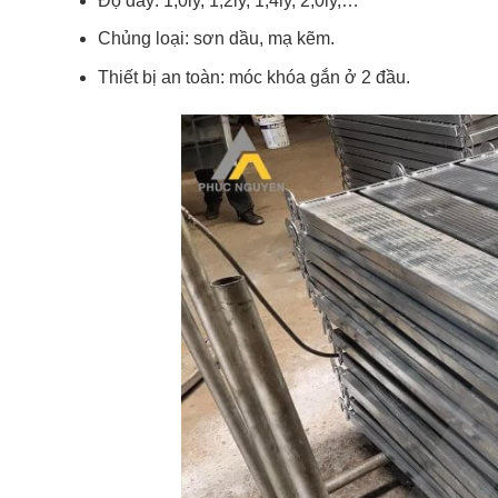
Độ dày: 1,0ly, 1,2ly, 1,4ly, 2,0ly,…
Chủng loại: sơn dầu, mạ kẽm.
Thiết bị an toàn: móc khóa gắn ở 2 đầu.