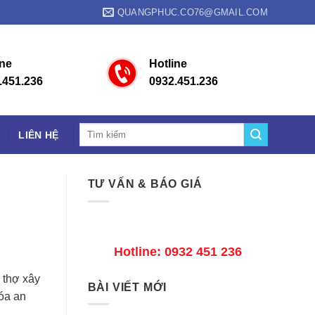
QUANGPHUC.CO76@GMAIL.COM
ine
Hotline
.451.236
0932.451.236
C
LIÊN HỆ
TƯ VẤN & BÁO GIÁ
Hotline: 0932 451 236
 thợ xây
BÀI VIẾT MỚI
hóa an