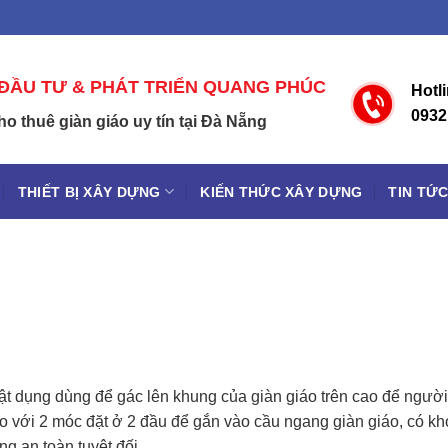
ĐẦU TƯ & PHÁT TRIỂN QUANG PHÚC
Hotl
0932
h
o
t
h
u
ê
g
i
à
n
g
i
á
o
u
y
t
í
n
t
ạ
i
Đ
à
N
ẵ
n
g
THIẾT BỊ XÂY DỰNG
KIẾN THỨC XÂY DỰNG
TIN TỨ
 vật dụng dùng để gác lên khung của giàn giáo trên cao để người
áo với 2 móc đặt ở 2 đầu để gắn vào cầu ngang giàn giáo, có k
ng an toàn tuyệt đối.